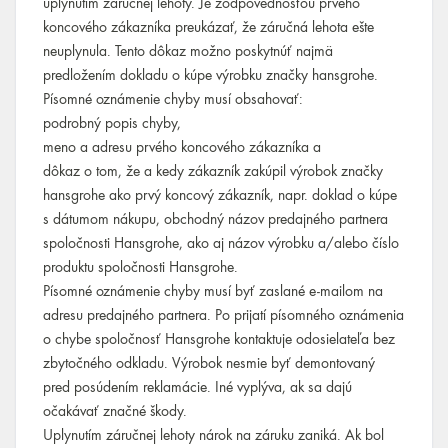
uplynutím záručnej lehoty. Je zodpovednosťou prvého
koncového zákazníka preukázať, že záručná lehota ešte
neuplynula. Tento dôkaz možno poskytnúť najmä
predložením dokladu o kúpe výrobku značky hansgrohe.
Písomné oznámenie chyby musí obsahovať:
podrobný popis chyby,
meno a adresu prvého koncového zákazníka a
dôkaz o tom, že a kedy zákazník zakúpil výrobok značky
hansgrohe ako prvý koncový zákazník, napr. doklad o kúpe
s dátumom nákupu, obchodný názov predajného partnera
spoločnosti Hansgrohe, ako aj názov výrobku a/alebo číslo
produktu spoločnosti Hansgrohe.
Písomné oznámenie chyby musí byť zaslané e-mailom na
adresu predajného partnera. Po prijatí písomného oznámenia
o chybe spoločnosť Hansgrohe kontaktuje odosielateľa bez
zbytočného odkladu. Výrobok nesmie byť demontovaný
pred posúdením reklamácie. Iné vyplýva, ak sa dajú
očakávať značné škody.
Uplynutím záručnej lehoty nárok na záruku zaniká. Ak bol