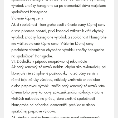
výrobok značky hansgrohe sa po demontáži stáva majetkom
spoločnosti Hansgrohe.
Vrátenie kúpnej ceny
Ak si spoločnosť Hansgrohe zvolí vrátenie sumy kúpnej ceny
a toto písomne potvrdí, prvý koncový zákazník vráti chybný
výrobok značky hansgrohe výrobok a spoločnosť Hansgrohe
mu vráti zaplatenú kúpnu cenu. Vrátením kúpnej ceny
prechádza vlastníctvo chybného výrobku značky hansgrohe
na spoločnosť Hansgrohe.
VI. Dôsledky v prípade neoprávnenej reklamácie
Ak prvý koncový zákazník nahlási chybu ako reklamáciu, pri
ktorej ale nie sú splnené požiadavky na záručný servis v
rámci tejto záruky výrobcu, náklady vzniknuté expedíciou
alebo prepravou výrobku znáša prvý koncový zákazník sám.
Okrem toho prvý koncový zákazník znáša náklady, vrátane
všetkých nákladov na prácu, ktoré vzniknú spoločnosti
Hansgrohe pri prípadnej demontáži, prehliadke alebo
spiatočnej preprave výrobku.
Ak výrobok značky hansgrohe nevykazoval reklamovanú