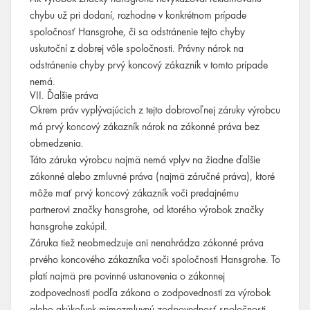
chybu už pri dodaní, rozhodne v konkrétnom prípade
spoločnosť Hansgrohe, či sa odstránenie tejto chyby
uskutoční z dobrej vôle spoločnosti. Právny nárok na
odstránenie chyby prvý koncový zákazník v tomto prípade
nemá.
VII. Ďalšie práva
Okrem práv vyplývajúcich z tejto dobrovoľnej záruky výrobcu
má prvý koncový zákazník nárok na zákonné práva bez
obmedzenia.
Táto záruka výrobcu najmä nemá vplyv na žiadne ďalšie
zákonné alebo zmluvné práva (najmä záručné práva), ktoré
môže mať prvý koncový zákazník voči predajnému
partnerovi značky hansgrohe, od ktorého výrobok značky
hansgrohe zakúpil.
Záruka tiež neobmedzuje ani nenahrádza zákonné práva
prvého koncového zákazníka voči spoločnosti Hansgrohe. To
platí najmä pre povinné ustanovenia o zákonnej
zodpovednosti podľa zákona o zodpovednosti za výrobok