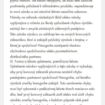
plynúť nanovo. Iné takisto nevyplýva, ak budú tieto záručné
podmienky priložené k náhradnému produktu; nepredstavuje
to novú záruku a ani záručná lehota nezačína odznova.
Nároky na náhradu následných škôd alebo nároky
vyplývajúce z ručenia za škody spôsobené chybou výrobku
existujú len v zmysle záväzných zákonných predpisov.
Táto záruka výrobcu sa vzťahuje len na nových koncových
zákazníkov, ktorí si zakúpili príslušný výrobok v krajine, v
ktorej je spoločnosť Hansgrohe zastúpená vlastnou
obchodnou spoločnosťou alebo prostredníctvom
distribučného partnera.
III. Forma a lehota uplatnenia, premlčacia lehota
Uplatnenie nárokov vyplývajúcich z tejto záruky si vyžaduje,
aby prvý koncový zákazník písomne oznámil chybu
predajnému partnerovi spoločnosti Hansgrohe, od ktorého
výrobok značky hansgrohe zakúpil. Toto oznámenie chyby
musí byť vykonané v prekluzívnej lehote dvoch mesiacov odo
dňa, keď prvý koncový zákazník zistil alebo mal zistiť chybu
výrobku značky hansgrohe, v každom prípade však pred