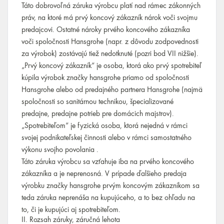
Táto dobrovoľná záruka výrobcu platí nad rámec zákonných
práv, na ktoré má prvý koncový zákazník nárok voči svojmu
predajcovi. Ostatné nároky prvého koncového zákazníka
voči spoločnosti Hansgrohe (napr. z dôvodu zodpovednosti
za výrobok) zostávajú tiež nedotknuté (pozri bod VII nižšie).
„Prvý koncový zákazník“ je osoba, ktorá ako prvý spotrebiteľ
kúpila výrobok značky hansgrohe priamo od spoločnosti
Hansgrohe alebo od predajného partnera Hansgrohe (najmä
spoločnosti so sanitárnou technikou, špecializované
predajne, predajne potrieb pre domácich majstrov).
„Spotrebiteľom“ je fyzická osoba, ktorá nejedná v rámci
svojej podnikateľskej činnosti alebo v rámci samostatného
výkonu svojho povolania .
Táto záruka výrobcu sa vzťahuje iba na prvého koncového
zákazníka a je neprenosná. V prípade ďalšieho predaja
výrobku značky hansgrohe prvým koncovým zákazníkom sa
teda záruka neprenáša na kupujúceho, a to bez ohľadu na
to, či je kupujúci aj spotrebiteľom.
II. Rozsah záruky, záručná lehota