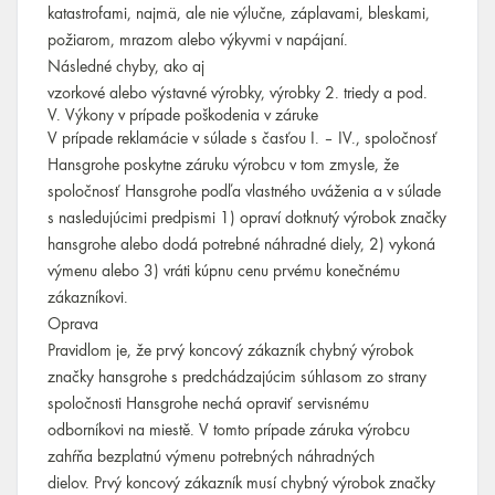
katastrofami, najmä, ale nie výlučne, záplavami, bleskami,
požiarom, mrazom alebo výkyvmi v napájaní.
Následné chyby, ako aj
vzorkové alebo výstavné výrobky, výrobky 2. triedy a pod.
V. Výkony v prípade poškodenia v záruke
V prípade reklamácie v súlade s časťou I. – IV., spoločnosť
Hansgrohe poskytne záruku výrobcu v tom zmysle, že
spoločnosť Hansgrohe podľa vlastného uváženia a v súlade
s nasledujúcimi predpismi 1) opraví dotknutý výrobok značky
hansgrohe alebo dodá potrebné náhradné diely, 2) vykoná
výmenu alebo 3) vráti kúpnu cenu prvému konečnému
zákazníkovi.
Oprava
Pravidlom je, že prvý koncový zákazník chybný výrobok
značky hansgrohe s predchádzajúcim súhlasom zo strany
spoločnosti Hansgrohe nechá opraviť servisnému
odborníkovi na miestě. V tomto prípade záruka výrobcu
zahŕňa bezplatnú výmenu potrebných náhradných
dielov. Prvý koncový zákazník musí chybný výrobok značky