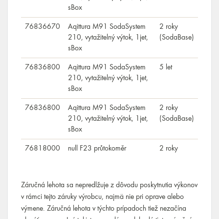
sBox
76836670
Aqittura M91 SodaSystem
2 roky
210, vytažitelný výtok, 1jet,
(SodaBase)
sBox
76836800
Aqittura M91 SodaSystem
5 let
210, vytažitelný výtok, 1jet,
sBox
76836800
Aqittura M91 SodaSystem
2 roky
210, vytažitelný výtok, 1jet,
(SodaBase)
sBox
76818000
null F23 průtokoměr
2 roky
Záručná lehota sa nepredlžuje z dôvodu poskytnutia výkonov
v rámci tejto záruky výrobcu, najmä nie pri oprave alebo
výmene. Záručná lehota v týchto prípadoch tiež nezačína