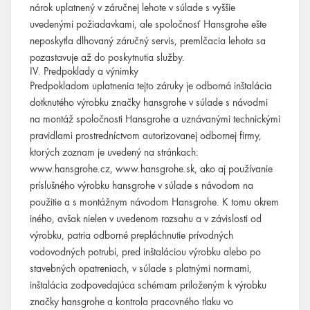
nárok uplatnený v záručnej lehote v súlade s vyššie
uvedenými požiadavkami, ale spoločnosť Hansgrohe ešte
neposkytla dlhovaný záručný servis, premlčacia lehota sa
pozastavuje až do poskytnutia služby.
IV. Predpoklady a výnimky
Predpokladom uplatnenia tejto záruky je odborná inštalácia
dotknutého výrobku značky hansgrohe v súlade s návodmi
na montáž spoločnosti Hansgrohe a uznávanými technickými
pravidlami prostredníctvom autorizovanej odbornej firmy,
ktorých zoznam je uvedený na stránkach:
www.hansgrohe.cz, www.hansgrohe.sk, ako aj používanie
príslušného výrobku hansgrohe v súlade s návodom na
použitie a s montážnym návodom Hansgrohe. K tomu okrem
iného, avšak nielen v uvedenom rozsahu a v závislosti od
výrobku, patria odborné prepláchnutie prívodných
vodovodných potrubí, pred inštaláciou výrobku alebo po
stavebných opatreniach, v súlade s platnými normami,
inštalácia zodpovedajúca schémam priloženým k výrobku
značky hansgrohe a kontrola pracovného tlaku vo