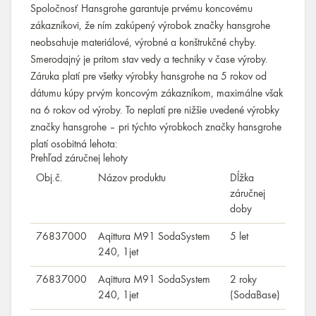
Spoločnosť Hansgrohe garantuje prvému koncovému
zákazníkovi, že ním zakúpený výrobok značky hansgrohe
neobsahuje materiálové, výrobné a konštrukčné chyby.
Smerodajný je pritom stav vedy a techniky v čase výroby.
Záruka platí pre všetky výrobky hansgrohe na 5 rokov od
dátumu kúpy prvým koncovým zákazníkom, maximálne však
na 6 rokov od výroby. To neplatí pre nižšie uvedené výrobky
značky hansgrohe – pri týchto výrobkoch značky hansgrohe
platí osobitná lehota:
Prehľad záručnej lehoty
Obj.č.
Názov produktu
Dĺžka
záručnej
doby
76837000
Aqittura M91 SodaSystem
5 let
240, 1jet
76837000
Aqittura M91 SodaSystem
2 roky
240, 1jet
(SodaBase)