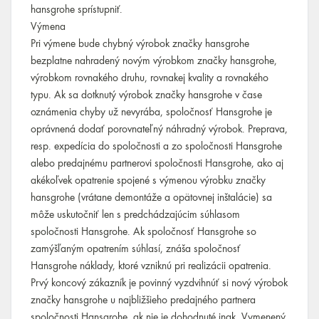
hansgrohe sprístupniť.
Výmena
Pri výmene bude chybný výrobok značky hansgrohe
bezplatne nahradený novým výrobkom značky hansgrohe,
výrobkom rovnakého druhu, rovnakej kvality a rovnakého
typu. Ak sa dotknutý výrobok značky hansgrohe v čase
oznámenia chyby už nevyrába, spoločnosť Hansgrohe je
oprávnená dodať porovnateľný náhradný výrobok. Preprava,
resp. expedícia do spoločnosti a zo spoločnosti Hansgrohe
alebo predajnému partnerovi spoločnosti Hansgrohe, ako aj
akékoľvek opatrenie spojené s výmenou výrobku značky
hansgrohe (vrátane demontáže a opätovnej inštalácie) sa
môže uskutočniť len s predchádzajúcim súhlasom
spoločnosti Hansgrohe. Ak spoločnosť Hansgrohe so
zamýšľaným opatrením súhlasí, znáša spoločnosť
Hansgrohe náklady, ktoré vzniknú pri realizácii opatrenia.
Prvý koncový zákazník je povinný vyzdvihnúť si nový výrobok
značky hansgrohe u najbližšieho predajného partnera
spoločnosti Hansgrohe, ak nie je dohodnuté inak. Vymenený