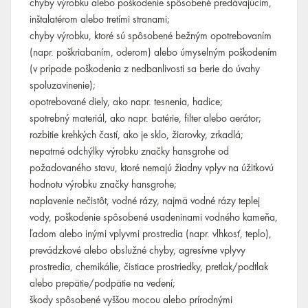
chyby výrobku alebo poškodenie spôsobené predávajúcim,
inštalatérom alebo tretími stranami;
chyby výrobku, ktoré sú spôsobené bežným opotrebovaním
(napr. poškriabaním, oderom) alebo úmyselným poškodením
(v prípade poškodenia z nedbanlivosti sa berie do úvahy
spoluzavinenie);
opotrebované diely, ako napr. tesnenia, hadice;
spotrebný materiál, ako napr. batérie, filter alebo aerátor;
rozbitie krehkých častí, ako je sklo, žiarovky, zrkadlá;
nepatrné odchýlky výrobku značky hansgrohe od
požadovaného stavu, ktoré nemajú žiadny vplyv na úžitkovú
hodnotu výrobku značky hansgrohe;
naplavenie nečistôt, vodné rázy, najmä vodné rázy teplej
vody, poškodenie spôsobené usadeninami vodného kameňa,
ľadom alebo inými vplyvmi prostredia (napr. vlhkosť, teplo),
prevádzkové alebo obslužné chyby, agresívne vplyvy
prostredia, chemikálie, čistiace prostriedky, pretlak/podtlak
alebo prepätie/podpätie na vedení;
škody spôsobené vyššou mocou alebo prírodnými