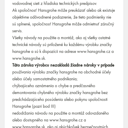
vodovodnej sieti z hľadiska technických predpisov.
Ak spoločnosť Hansgrohe môže preukázať alebo ak existuje
objektívne odôvodnené podozrenie, že tieto podmienky nie
sú splnené, spoločnosť Hansgrohe môže odmietnuť záručný
servis.
Všetky návody na použitie a montáž, ako aj všetky ostatné
technické návody sú priložené ku každému výrobku značky
hansgrohe a sú k dispozícii na adrese www.hansgrohe.cz a
www.hansgrohe.sk.
Táto záruka výrobcu nezakladá žiadne nároky v prípade
používania výrobku značky hansgrohe na obchodné účely
alebo účely samostatného podnikania;
chýbajúceho oznámenia o chybe a predčasného
demontovania chybného výrobku značky hansgrohe bez
predchádzajúceho posúdenia alebo pokynu spoločnosti
Hansgrohe (pozri bod III)
nedodržania návodu na použitie a montáž odovzdaného
alebo dostupného na www.hansgrohe.cz a
www.hansgrohe.sk, ako aj akýchkoľvek bezpečnostných