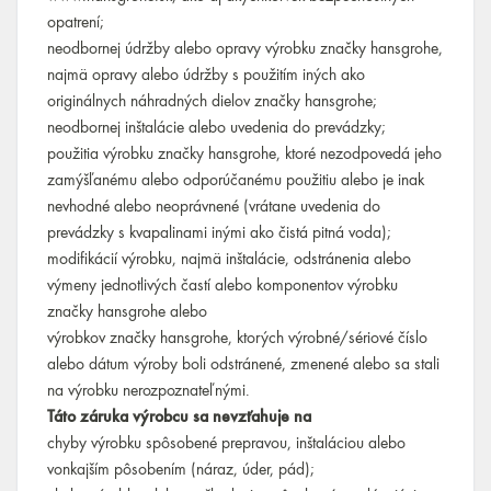
opatrení;
neodbornej údržby alebo opravy výrobku značky hansgrohe,
najmä opravy alebo údržby s použitím iných ako
originálnych náhradných dielov značky hansgrohe;
neodbornej inštalácie alebo uvedenia do prevádzky;
použitia výrobku značky hansgrohe, ktoré nezodpovedá jeho
zamýšľanému alebo odporúčanému použitiu alebo je inak
nevhodné alebo neoprávnené (vrátane uvedenia do
prevádzky s kvapalinami inými ako čistá pitná voda);
modifikácií výrobku, najmä inštalácie, odstránenia alebo
výmeny jednotlivých častí alebo komponentov výrobku
značky hansgrohe alebo
výrobkov značky hansgrohe, ktorých výrobné/sériové číslo
alebo dátum výroby boli odstránené, zmenené alebo sa stali
na výrobku nerozpoznateľnými.
Táto záruka výrobcu sa nevzťahuje na
chyby výrobku spôsobené prepravou, inštaláciou alebo
vonkajším pôsobením (náraz, úder, pád);